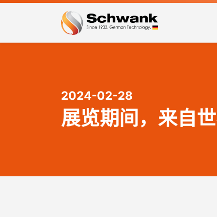
2024-02-28
供暖解决方案
热泵
展览期间，来自世
管式燃气辐射加热器
燃气
板式燃气辐射加热器
冷凝技术
露台供暖系统
电红外工业加热器
燃气辐射加热带
.