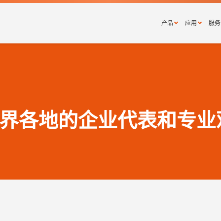
产品
应用
服务
工业及商
规
物流仓储
执
体育场馆
加
露台及户
维
车间及展
系统
气候调节
界各地的企业代表和专业
案例分析
热泵
室内气候调节机组
工业风扇
风幕