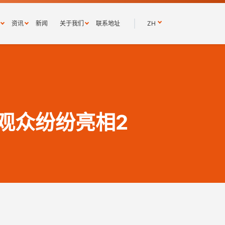
资讯
新闻
关于我们
联系地址
ZH
业
划
燃气辐射采暖
关于Schwank
行
绿色能源-氢气
国际化的Schwank
Schwank历史
热保障
气候调节
工作在Schwank
外场所
修服务
双碳环保
下载
厅
智能控制技术
观众纷纷亮相2
智能控制器